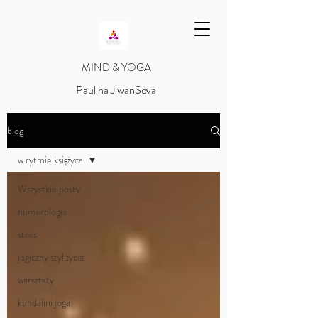
​MIND & YOGA
​Paulina JiwanSeva
blog
w rytmie księżyca
Wszystkie posty
numerologia
stres
jogiczny styl życia
warsztaty
kundalini joga