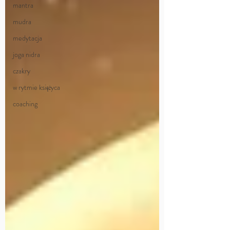
mantra
mudra
medytacja
joga nidra
czakry
w rytmie księżyca
coaching