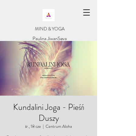
​MIND & YOGA
​Paulina JiwanSeva
Kundalini Joga - Pieśń
Duszy
śr., 18 cze
  |  
Centrum Aloha