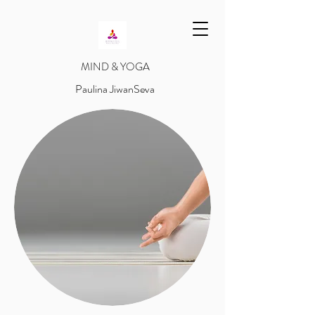
​MIND & YOGA
​Paulina JiwanSeva