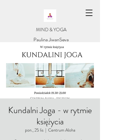
​MIND & YOGA
​Paulina JiwanSeva
Kundalni Joga - w rytmie
księżycia
pon., 25 lis
  |  
Centrum Aloha