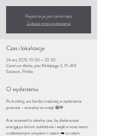
Rejestracja jest zamknięta
Zobacz inne wydarzenia
Czas i lokalizacja
24 wrz 2025, 19:00 – 20:30
Centrum Aloha, plac Kilińskiego 3, 71-414
Szczecin, Polska
O wydarzeniu
Po krotkiej, acz bardzo treściwej w wydarzenia 
przerwie - wracamy na matę! 🤩🫶
A że wrzesień to idealny czas, by zbalansować 
energię po letnim szaleństwie i wejść w nowy sezon 
z odświeżonym umysłem i ciałem ➡️ to całym 