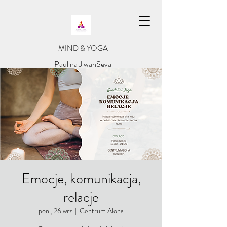
​MIND & YOGA
​Paulina JiwanSeva
Emocje, komunikacja,
relacje
pon., 26 wrz
  |  
Centrum Aloha