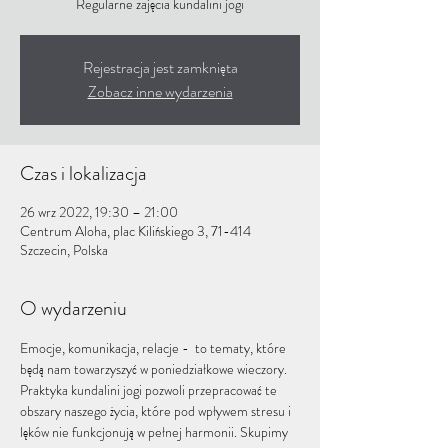
Regularne zajęcia kundalini jogi
Rejestracja jest zamknięta
Zobacz inne wydarzenia
Czas i lokalizacja
26 wrz 2022, 19:30 – 21:00
Centrum Aloha, plac Kilińskiego 3, 71-414
Szczecin, Polska
O wydarzeniu
Emocje, komunikacja, relacje -  to tematy, które 
będą nam towarzyszyć w poniedziałkowe wieczory. 
Praktyka kundalini jogi pozwoli przepracować te 
obszary naszego życia, które pod wpływem stresu i 
lęków nie funkcjonują w pełnej harmonii. Skupimy 