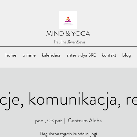
​MIND & YOGA
​Paulina JiwanSeva
home
o mnie
kalendarz
anter vidya SRE
kontakt
blog
je, komunikacja, re
pon., 03 paź
  |  
Centrum Aloha
Regularne zajęcia kundalini jogi