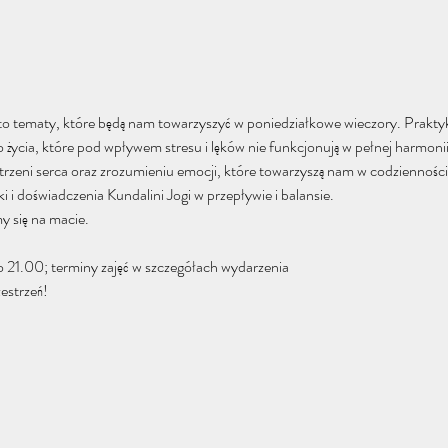
to tematy, które będą nam towarzyszyć w poniedziałkowe wieczory. Praktyka
życia, które pod wpływem stresu i lęków nie funkcjonują w pełnej harmonii
trzeni serca oraz zrozumieniu emocji, które towarzyszą nam w codzienności
 i doświadczenia Kundalini Jogi w przepływie i balansie.
y się na macie.
o 21.00; terminy zajęć w szczegółach wydarzenia
estrzeń! 