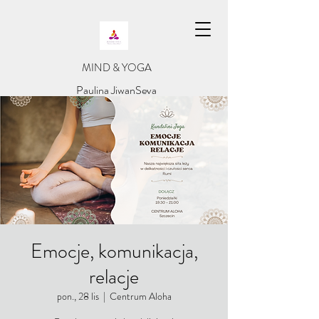
​MIND & YOGA
​Paulina JiwanSeva
Emocje, komunikacja,
relacje
pon., 28 lis
  |  
Centrum Aloha