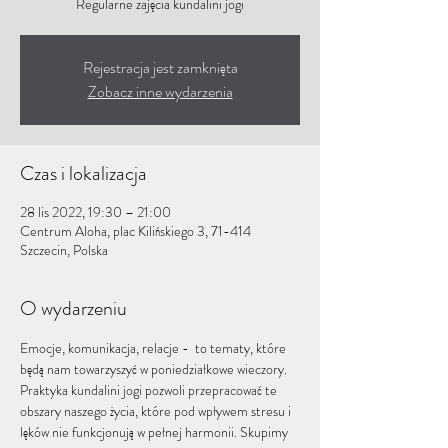
Regularne zajęcia kundalini jogi
Rejestracja jest zamknięta
Zobacz inne wydarzenia
Czas i lokalizacja
28 lis 2022, 19:30 – 21:00
Centrum Aloha, plac Kilińskiego 3, 71-414
Szczecin, Polska
O wydarzeniu
Emocje, komunikacja, relacje -  to tematy, które 
będą nam towarzyszyć w poniedziałkowe wieczory. 
Praktyka kundalini jogi pozwoli przepracować te 
obszary naszego życia, które pod wpływem stresu i 
lęków nie funkcjonują w pełnej harmonii. Skupimy 