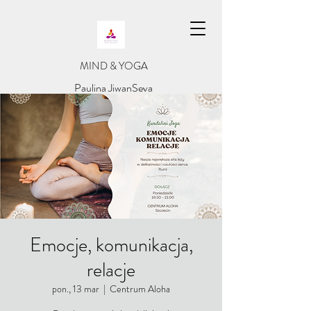
​MIND & YOGA
​Paulina JiwanSeva
Emocje, komunikacja,
relacje
pon., 13 mar
  |  
Centrum Aloha