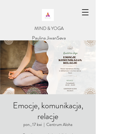
​MIND & YOGA
​Paulina JiwanSeva
Emocje, komunikacja,
relacje
pon., 17 kwi
  |  
Centrum Aloha