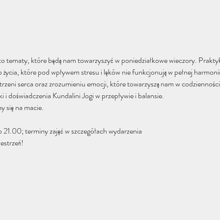
to tematy, które będą nam towarzyszyć w poniedziałkowe wieczory. Praktyka
życia, które pod wpływem stresu i lęków nie funkcjonują w pełnej harmonii
trzeni serca oraz zrozumieniu emocji, które towarzyszą nam w codzienności
 i doświadczenia Kundalini Jogi w przepływie i balansie.
y się na macie.
o 21.00; terminy zajęć w szczegółach wydarzenia
estrzeń! 