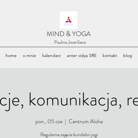
​MIND & YOGA
​Paulina JiwanSeva
home
o mnie
kalendarz
anter vidya SRE
kontakt
blog
je, komunikacja, re
pon., 05 cze
  |  
Centrum Aloha
Regularne zajęcia kundalini jogi