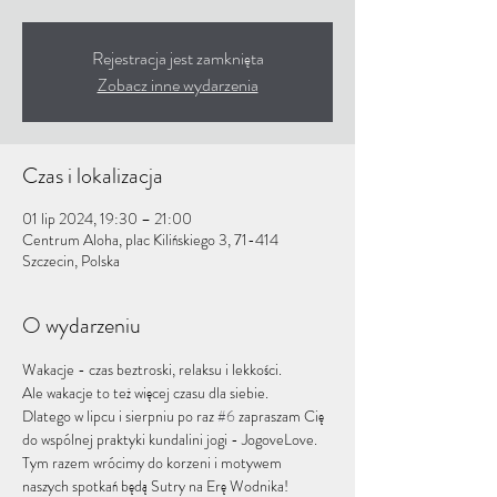
Rejestracja jest zamknięta
Zobacz inne wydarzenia
Czas i lokalizacja
01 lip 2024, 19:30 – 21:00
Centrum Aloha, plac Kilińskiego 3, 71-414
Szczecin, Polska
O wydarzeniu
Wakacje - czas beztroski, relaksu i lekkości.
Ale wakacje to też więcej czasu dla siebie. 
Dlatego w lipcu i sierpniu po raz 
#6
 zapraszam Cię 
do wspólnej praktyki kundalini jogi - JogoveLove.  
Tym razem wrócimy do korzeni i motywem 
naszych spotkań będą Sutry na Erę Wodnika!