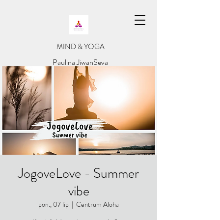
​MIND & YOGA
​Paulina JiwanSeva
JogoveLove - Summer
vibe
pon., 07 lip
  |  
Centrum Aloha