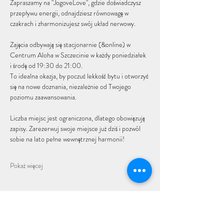
Zapraszamy na "JogoveLove", gdzie doświadczysz 
przepływu energii, odnajdziesz równowagę w 
czakrach i zharmonizujesz swój układ nerwowy.
Zajęcia odbywają się stacjonarnie (&online) w 
Centrum Aloha w Szczecinie w każdy poniedziałek 
i środę od 19:30 do 21:00. 
To idealna okazja, by poczuć lekkość bytu i otworzyć 
się na nowe doznania, niezależnie od Twojego 
poziomu zaawansowania.
Liczba miejsc jest ograniczona, dlatego obowiązują 
zapisy. Zarezerwuj swoje miejsce już dziś i pozwól 
sobie na lato pełne wewnętrznej harmonii!
Pokaż więcej
Udostępnij to wydarzenie