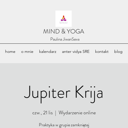
​MIND & YOGA
​Paulina JiwanSeva
home
o mnie
kalendarz
anter vidya SRE
kontakt
blog
Jupiter Krija
czw., 21 lis
  |  
Wydarzenie online
Praktyka w grupie zamkniętej