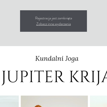
Rejestracja jest zamknięta
Zobacz inne wydarzenia