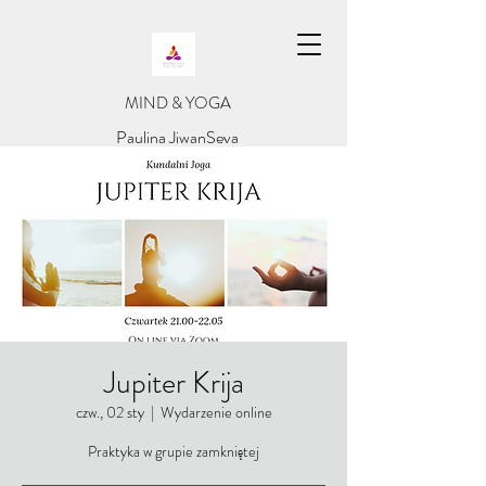
​MIND & YOGA
​Paulina JiwanSeva
Jupiter Krija
czw., 02 sty
  |  
Wydarzenie online
Praktyka w grupie zamkniętej