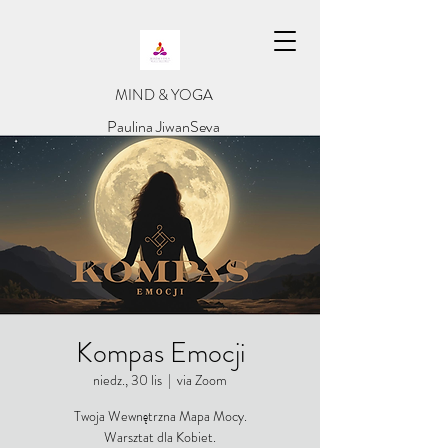
​MIND & YOGA
​Paulina JiwanSeva
Kompas Emocji
niedz., 30 lis
  |  
via Zoom
Twoja Wewnętrzna Mapa Mocy.
Warsztat dla Kobiet.