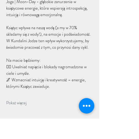
Joga | Moon-Day - głębokie zanurzenie w 
księżycowe energie, które wspierają introspekcję, 
intuicję i równowagę emocjonalną.
Księżyc wpływa na naszą wodę (a my w 70% 
składamy się z wody!), na emocje i podświadomość. 
W Kundalini Jodze ten wpływ wykorzystujemy, by 
świadomie pracować z tym, co przynosi dany cykl.
Na macie będziemy:
🧘‍♀️ Uwalniać napięcia i blokady nagromadzone w 
ciele i umyśle.
🌌 Wzmacniać intuicję i kreatywność – energie, 
którymi Księżyc zawiaduje.
Pokaż więcej
Udostępnij to wydarzenie