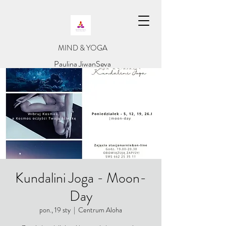
​MIND & YOGA
​Paulina JiwanSeva
Kundalini Joga - Moon-
Day
pon., 19 sty
  |  
Centrum Aloha