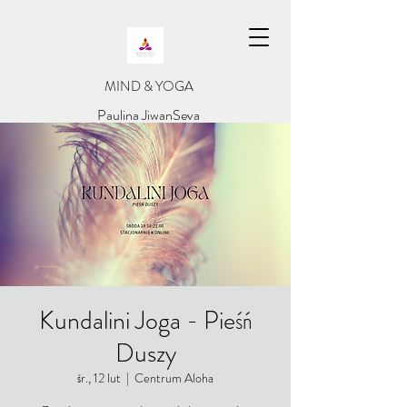
​MIND & YOGA
​Paulina JiwanSeva
Kundalini Joga - Pieśń
Duszy
śr., 12 lut
  |  
Centrum Aloha