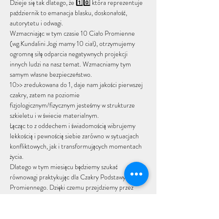
Dzieje się tak dlatego, że 1️⃣0️⃣ która reprezentuje 
październik to emanacja blasku, doskonałość, 
autorytetu i odwagi. 
Wzmacniając w tym czasie 10 Ciało Promienne 
(wg.Kundalini Jogi mamy 10 ciał), otrzymujemy 
ogromną siłę odparcia negatywnych projekcji 
innych ludzi na nasz temat. Wzmacniamy tym 
samym własne bezpieczeństwo. 
10>> zredukowana do 1, daje nam jakości pierwszej 
czakry, zatem na poziomie 
fizjologicznym/fizycznym jesteśmy w strukturze 
szkieletu i w świecie materialnym. 
Łącząc to z oddechem i świadomością wibrujemy 
lekkością i pewnością siebie zarówno w sytuacjach 
konfliktowych, jak i transformujących momentach 
życia. 
Dlatego w tym miesiącu będziemy szukać 
równowagi praktykując dla Czakry Podstawy i Ciała 
Promiennego. Dzięki czemu przejdziemy przez 
nadchodzacy miesiąc spokojnym krokiem... 
Pokaż więcej