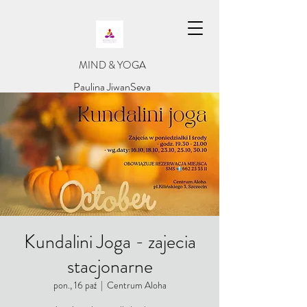
​MIND & YOGA
​Paulina JiwanSeva
Kundalini Joga - zajecia
stacjonarne
pon., 16 paź
  |  
Centrum Aloha