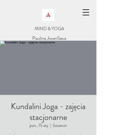
​MIND & YOGA
​Paulina JiwanSeva
Kundalini Joga - zajęcia
stacjonarne
pon., 15 sty
  |  
Szczecin