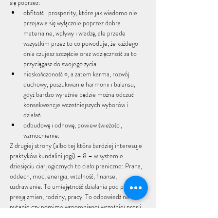
się poprzez:
obfitość i prosperity, które jak wiadomo nie 
przejawia się wyłącznie poprzez dobra 
materialne, wpływy i władzę, ale przede 
wszystkim przez to co powoduje, że każdego 
dnia czujesz szczęście oraz wdzięczność za to 
przyciągasz do swojego życia.
nieskończoność ∞, a zatem karma, rozwój 
duchowy, poszukiwanie harmonii i balansu, 
gdyż bardzo wyraźnie będzie można odczuć 
konsekwencje wcześniejszych wyborów i 
działań
odbudowę i odnowę, powiew świeżości, 
wzmocnienie.
Z drugiej strony (albo tej która bardziej interesuje 
praktyków kundalini jogi) – 8 – w systemie 
dziesięciu ciał jogicznych to ciało praniczne: Prana, 
oddech, moc, energia, witalność, finanse, 
uzdrawianie. To umiejętność działania pod presją – 
presją zmian, rodziny, pracy. To odpowiedź na 
pytanie czy pomimo wspomnianej wcześniej presji 
potrafisz utrzymać swój rytm, własną…