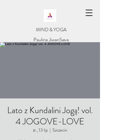
​MIND & YOGA
​Paulina JiwanSeva
Lato z Kundalini Jogą! vol.
4 JOGOVE-LOVE
śr., 13 lip
  |  
Szczecin