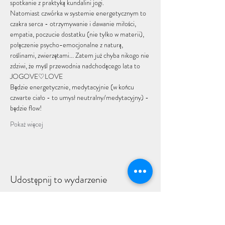
spotkanie z praktyką kundalini jogi.
Natomiast czwórka w systemie energetycznym to 
czakra serca - otrzymywanie i dawanie miłości, 
empatia, poczucie dostatku (nie tylko w materii), 
połączenie psycho-emocjonalne z naturą, 
roślinami, zwierzętami... Zatem już chyba nikogo nie 
zdziwi, że myśl przewodnia nadchodącego lata to 
JOGOVE♡LOVE
Będzie energetycznie, medytacyjnie (w końcu 
czwarte ciało - to umysł neutralny/medytacyjny) - 
będzie flow!
Pokaż więcej
Udostępnij to wydarzenie