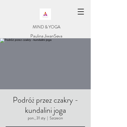
​MIND & YOGA
​Paulina JiwanSeva
Podróż przez czakry -
kundalini joga
pon., 31 sty
  |  
Szczecin