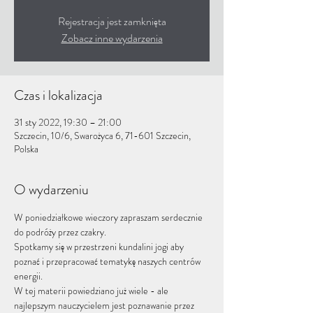
Rejestracja jest zamknięta
Zobacz inne wydarzenia
Czas i lokalizacja
31 sty 2022, 19:30 – 21:00
Szczecin, 10/6, Swarożyca 6, 71-601 Szczecin,
Polska
O wydarzeniu
W poniedziałkowe wieczory zapraszam serdecznie 
do podróży przez czakry.
Spotkamy się w przestrzeni kundalini jogi aby 
poznać i przepracować tematykę naszych centrów 
energii.
W tej materii powiedziano już wiele - ale 
najlepszym nauczycielem jest poznawanie przez 