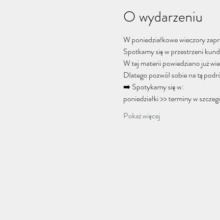
O wydarzeniu
W poniedziałkowe wieczory zapra
Spotkamy się w przestrzeni kunda
W tej materii powiedziano już wi
Dlatego pozwól sobie na tą podróż 
➡️ Spotykamy się w:
poniedziałki >> terminy w szcze
Pokaż więcej