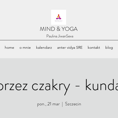
​MIND & YOGA
​Paulina JiwanSeva
home
o mnie
kalendarz
anter vidya SRE
kontakt
blog
rzez czakry - kunda
pon., 21 mar
  |  
Szczecin