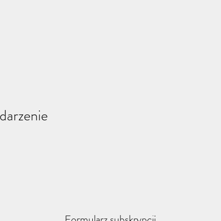
darzenie
Formularz subskrypcji