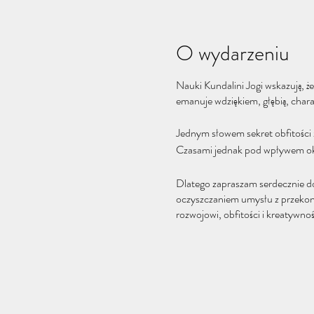
O wydarzeniu
Nauki Kundalini Jogi wskazują, że
emanuje wdziękiem, głębią, chara
Jednym słowem sekret obfitości z
Czasami jednak pod wpływem oko
Dlatego zapraszam serdecznie do
oczyszczaniem umysłu z przekona
rozwojowi, obfitości i kreatywnoś
♡Otwórz się na siebie. Spotkajm
Kiedy?
Środa >> o godz. 19.30 do 21.00