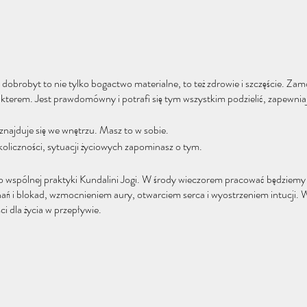
 dobrobyt to nie tylko bogactwo materialne, to też zdrowie i szczęście. Za
kterem. Jest prawdomówny i potrafi się tym wszystkim podzielić, zapewnia
najduje się we wnętrzu. Masz to w sobie.
liczności, sytuacji życiowych zapominasz o tym.
 wspólnej praktyki Kundalini Jogi. W środy wieczorem pracować będziemy
ń i blokad, wzmocnieniem aury, otwarciem serca i wyostrzeniem intucji. 
ci dla życia w przepływie.
y się na macie.
; terminy zajęć w szczegółach wydarzenia