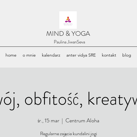
​MIND & YOGA
​Paulina JiwanSeva
home
o mnie
kalendarz
anter vidya SRE
kontakt
blog
ój, obfitość, kreaty
śr., 15 mar
  |  
Centrum Aloha
Regularne zajęcia kundalini jogi