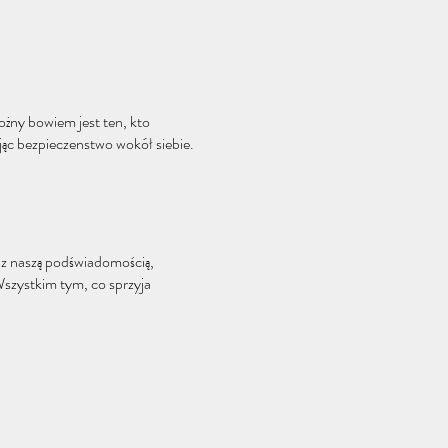
możny bowiem jest ten, kto
jąc bezpieczenstwo wokół siebie.
 z naszą podświadomością,
Wszystkim tym, co sprzyja