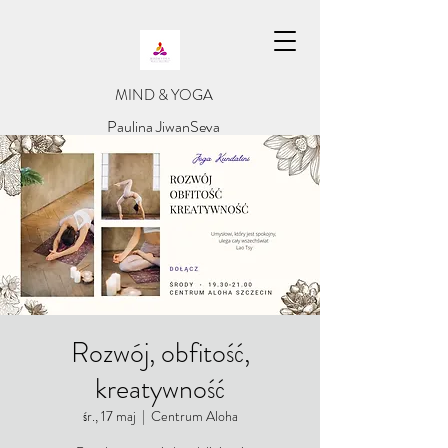
​MIND & YOGA
​Paulina JiwanSeva
Rozwój, obfitość,
kreatywność
śr., 17 maj
  |  
Centrum Aloha