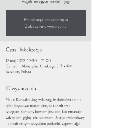
Regularne zajęcia kundalini jogi
Rejestracja jest zamknięta
Zobacz inne wydarzenia
Czas i lokalizacja
17 maj 2023, 19:30 – 21:00
Centrum Aloha, plac Kilińskiego 3, 71-414
Szczecin, Polska
O wydarzeniu
Nauki Kundalini Jogi wskazują, że dobrobyt to nie 
tylko bogactwo materialne, to też zdrowie i 
szczęście. Zamożny bowiem jest ten, kto emanuje 
wdziękiem, głębią, charakterem. Jest prawdomówny 
i potrafi się tym wszystkim podzielić, zapewniając 