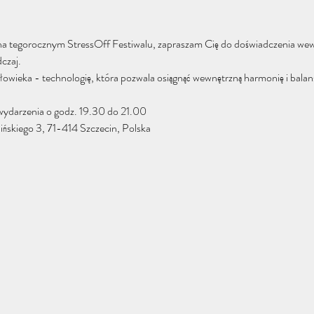
a tegorocznym StressOff Festiwalu, zapraszam Cię do doświadczenia wewn
czaj.
owieka - technologię, która pozwala osiągnąć wewnętrzną harmonię i balan
wydarzenia o godz. 19.30 do 21.00
ińskiego 3, 71-414 Szczecin, Polska