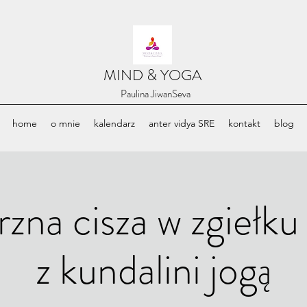
​MIND & YOGA
​Paulina JiwanSeva
home
o mnie
kalendarz
anter vidya SRE
kontakt
blog
na cisza w zgiełku
z kundalini jogą