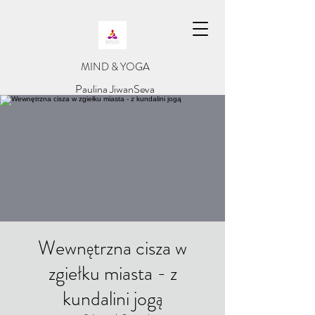
​MIND & YOGA
​Paulina JiwanSeva
Wewnętrzna cisza w
zgiełku miasta - z
kundalini jogą