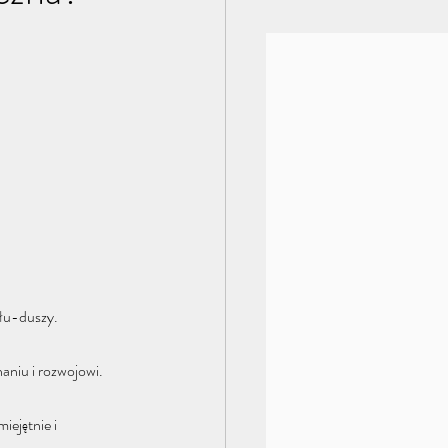
łu-duszy. 
aniu i rozwojowi. 
iejętnie i 