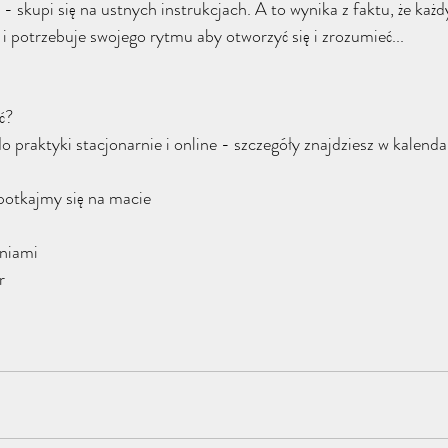
- skupi się na ustnych instrukcjach. A to wynika z faktu, że każd
e i potrzebuje swojego rytmu aby otworzyć się i zrozumieć... 
ć? 
 praktyki stacjonarnie i online - szczegóły znajdziesz w kalenda
potkajmy się na macie
niami 
r