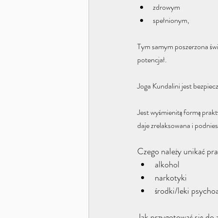
zdrowym 
spełnionym, 
Tym samym poszerzona świad
potencjał.
Joga Kundalini jest bezpiec
Jest wyśmienitą formą prakt
daje zrelaksowana i podnie
Czego należy unikać pra
alkohol
narkotyki 
środki/leki psycho
Jak przygotować się do 