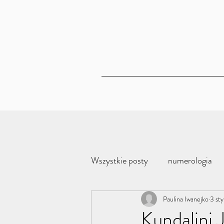
Wszystkie posty
numerologia
mudra
medytacja
Paulina Iwanejko
3 st
jog
Kundalini 