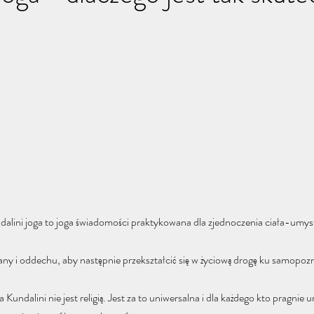
ndalini joga to joga świadomości praktykowana dla zjednoczenia ciała-umys
ny i oddechu, aby następnie przekształcić się w życiową drogę ku samopozn
undalini nie jest religią. Jest za to uniwersalna i dla każdego kto pragnie um