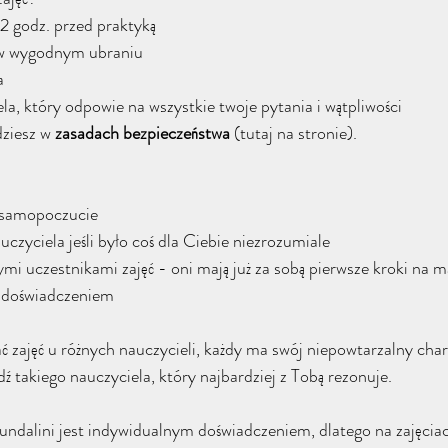
 2 godz. przed praktyką
a w wygodnym ubraniu 
a 
la, który odpowie na wszystkie twoje pytania i wątpliwości 
ziesz w 
zasadach
bezpieczeństwa
 (tutaj na stronie).
 samopoczucie
auczyciela jeśli było coś dla Ciebie niezrozumiale
mi uczestnikami zajęć - oni mają już za sobą pierwsze kroki na ma
m doświadczeniem
 zajęć u różnych nauczycieli, każdy ma swój niepowtarzalny chara
ź takiego nauczyciela, który najbardziej z Tobą rezonuje. 
Kundalini jest indywidualnym doświadczeniem, dlatego na zajęciac