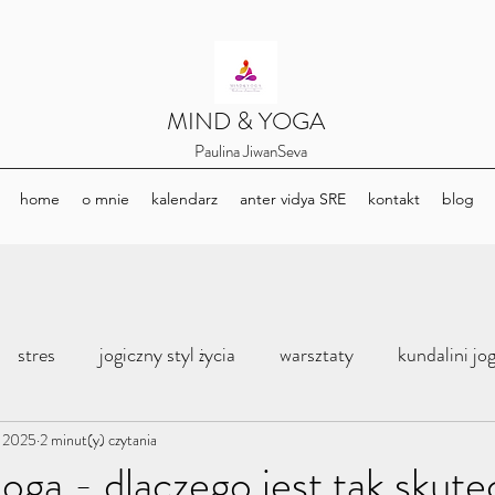
​MIND & YOGA
​Paulina JiwanSeva
home
o mnie
kalendarz
anter vidya SRE
kontakt
blog
stres
jogiczny styl życia
warsztaty
kundalini jo
y 2025
a nidra
2 minut(y) czytania
czakry
w rytmie księżyca
coaching
Joga - dlaczego jest tak skut