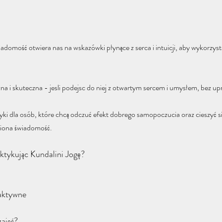
omość otwiera nas na wskazówki płynące z serca i intuicji, aby wykorzyst
zna i skuteczna - jesli podejsc do niej z otwartym sercem i umysłem, bez up
yki dla osób, które chcą odczuć efekt dobrego samopoczucia oraz cieszyć się
siona świadomość. 
ktykując Kundalini Jogę?
aktywne 
zajęć?