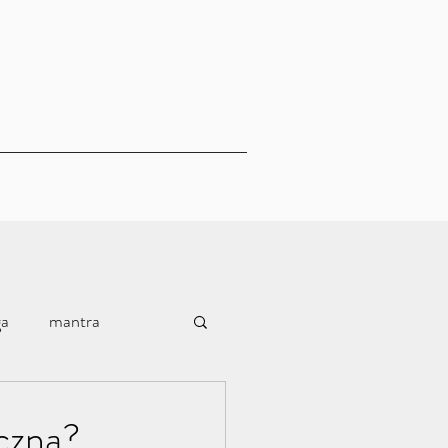
ga
mantra
eczna?