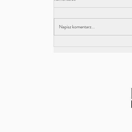
Napisz komentarz...
Kundalini Joga w rytmie księżyca