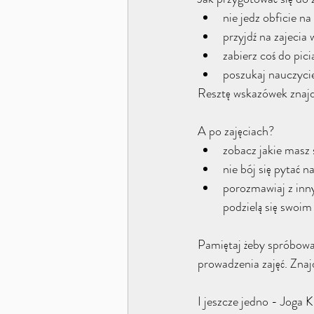
nie jedz obficie na
przyjdź na zajeci
zabierz coś do pici
poszukaj nauczycie
Resztę wskazówek znajd
A po zajęciach?
zobacz jakie masz
nie bój się pytać n
porozmawiaj z inny
podzielą się swoi
Pamiętaj żeby spróbować
prowadzenia zajęć. Znajd
I jeszcze jedno - Joga 