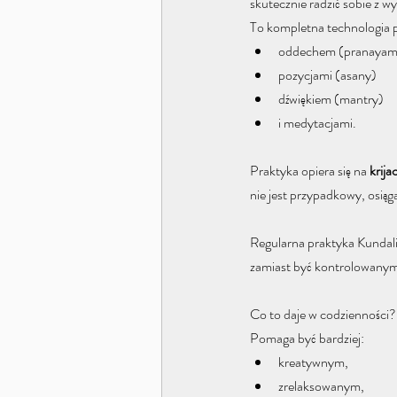
skutecznie radzić sobie z 
To kompletna technologia po
oddechem (pranayam
pozycjami (asany) 
dźwiękiem (mantry) 
i medytacjami.
​Praktyka opiera się na 
krija
nie jest przypadkowy, osiąga
Regularna praktyka Kundali
zamiast być kontrolowanym 
Co to daje w codzienności?
Pomaga być bardziej:
kreatywnym, 
zrelaksowanym, 