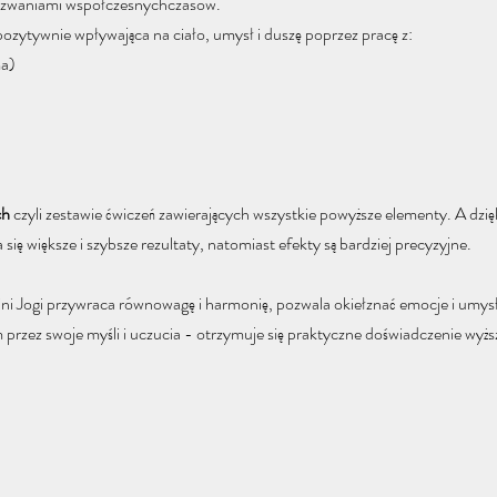
wyzwaniami współczesnychczasów. 
zytywnie wpływająca na ciało, umysł i duszę poprzez pracę z: 
a)
ch
 czyli zestawie ćwiczeń zawierających wszystkie powyższe elementy. A dzięki
 się większe i szybsze rezultaty, natomiast efekty są bardziej precyzyjne. 
ni Jogi przywraca równowagę i harmonię, pozwala okiełznać emocje i umysł
przez swoje myśli i uczucia - otrzymuje się praktyczne doświadczenie wyżs
 